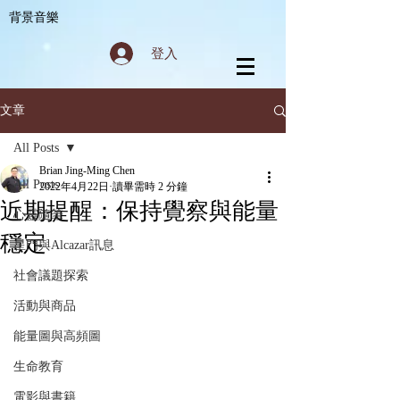
背景音樂
登入
文章
All Posts
Brian Jing-Ming Chen
All Posts
2022年4月22日
讀畢需時 2 分鐘
近期提醒：保持覺察與能量
心靈隨筆
穩定
星門與Alcazar訊息
社會議題探索
活動與商品
能量圖與高頻圖
生命教育
電影與書籍