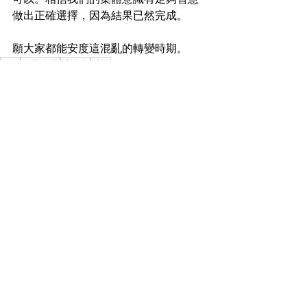
做出正確選擇，因為結果已然完成。
願大家都能安度這混亂的轉變時期。
覺醒
提昇意識
辨識力
感恩
心靈隨筆
最新文章
查看全部