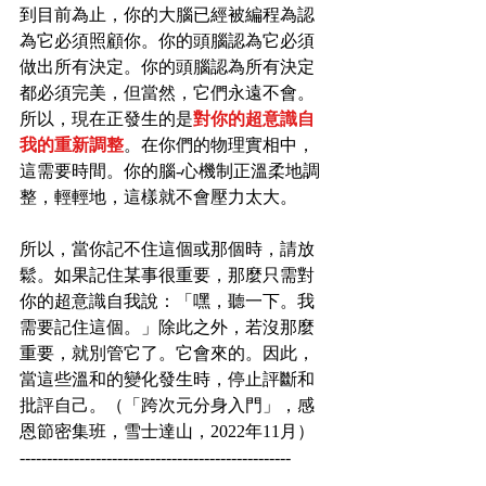
到目前為止，你的大腦已經被編程為認
為它必須照顧你。你的頭腦認為它必須
做出所有決定。你的頭腦認為所有決定
都必須完美，但當然，它們永遠不會。
所以，現在正發生的是
對你的超意識自
我的重新調整
。在你們的物理實相中，
這需要時間。你的腦-心機制正溫柔地調
整，輕輕地，這樣就不會壓力太大。
所以，當你記不住這個或那個時，請放
鬆。如果記住某事很重要，那麼只需對
你的超意識自我說：「嘿，聽一下。我
需要記住這個。」除此之外，若沒那麼
重要，就別管它了。它會來的。因此，
當這些溫和的變化發生時，停止評斷和
批評自己。（「跨次元分身入門」，感
恩節密集班，雪士達山，2022年11月）
--------------------------------------------------