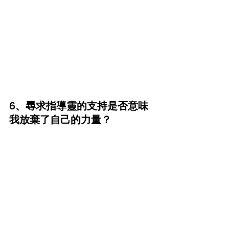
6、尋求指導靈的支持是否意味
我放棄了自己的力量？
學員提問：我覺得在冥想中向指導靈和
一切存有尋求支持是在放棄我的力量。
現在我有能力了。不再感覺需要要求
了。這造成了內在衝突。我想遵循冥
想，但我也想忠於自己。對此您有什麼
看法？