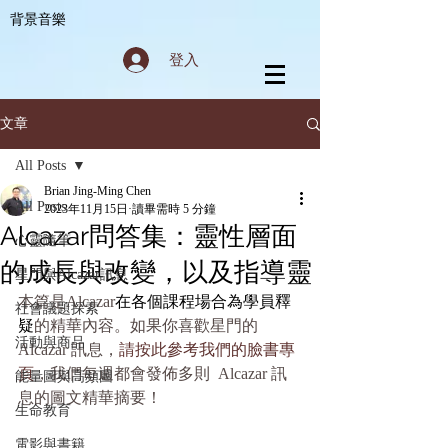
背景音樂
登入
文章
All Posts
Brian Jing-Ming Chen
All Posts
2023年11月15日
讀畢需時 5 分鐘
Alcazar問答集：靈性層面
心靈隨筆
的成長與改變，以及指導靈
星門與Alcazar訊息
本篇是Alcazar
在各個課程場合為學員釋
社會議題探索
疑
的精華內容。如果你喜歡星門的 
活動與商品
Alcazar 訊息，
請按此參考我們的臉書專
頁
，我們每週都會發佈多則  Alcazar 訊
能量圖與高頻圖
息的圖文精華摘要！
生命教育
電影與書籍