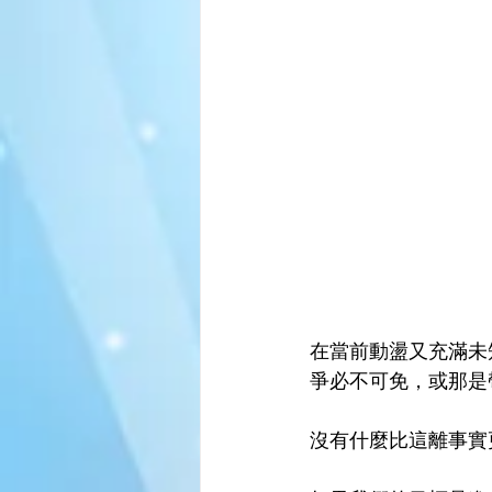
在當前動盪又充滿未
爭必不可免，或那是
沒有什麼比這離事實