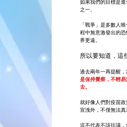
如果我們的目標是進
之一。
「戰爭」是多數人唯
程中無意激發出的恐
界更遠。
所以要知道，這
過去兩年一再提醒，
是保持覺察，不輕易
去。
就好像人們對疫苗政
宣洩外，不僅無法真
這不代表不該抗議，