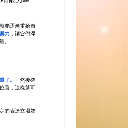
都有能力轉
就能逐漸重拾自
暴力
，讓它們浮
量。
道了。
」然後確
位置，這樣就可
定的表達立場並