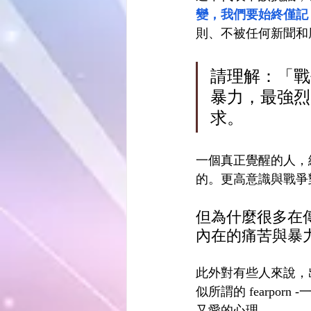
變，我們要始終僅記
則、不被任何新聞和
請理解：「戰
暴力，最強烈
求。
一個真正覺醒的人，
的。更高意識與戰爭
但為什麼很多在
內在的痛苦與暴
此外對有些人來說，
似所謂的 fearp
又愛的心理。