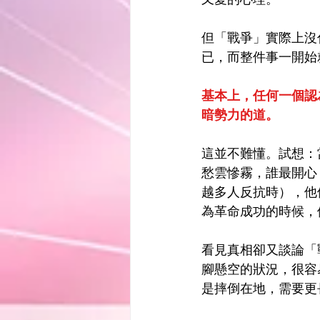
但「戰爭」實際上沒
已，而整件事一開始
基本上，任何一個認
暗勢力的道。
這並不難懂。試想：
愁雲慘霧，誰最開心
越多人反抗時），他
為革命成功的時候，
看見真相卻又談論「
腳懸空的狀況，很容
是摔倒在地，需要更