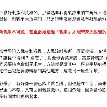
什麼好刺激和英雄的。那些熱血和勇氣故事的主角只不過
就錯。對戰爭大放厥詞，只是證明沒經歷過戰爭殘酷的無
為戰爭不可免，甚至必須透過「戰爭」才能帶來大改變的
當世界陷入戰火和混亂，人民流離失所、經濟崩潰、充滿
？誰從中得利？ 別忘了，對全球菁英來說，當威脅增加
們必要時也會斷尾求生，方法就是讓其中一座金字塔結構
他們已經把資源轉移到其他地方，建造另一座金字塔。
戰爭」，就好像一腳已跨出舊意識，但仍懸在半空，尚未
易重心不穩，又落回到舊意識中。這很危險，因為當你跌
長時間才能再站起來。