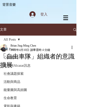
背景音樂
登入
文章
All Posts
Brian Jing-Ming Chen
All Posts
2022年4月10日
讀畢需時 4 分鐘
「自由車隊」組織者的意識
心靈隨筆
擴展
星門與Alcazar訊息
社會議題探索
活動與商品
能量圖與高頻圖
生命教育
電影與書籍