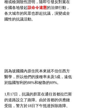
種或檢測陰性證明，隨即引發反對黨在
全國各地發起
該命令違憲
的法律行動，
各大城市的民眾也群起抗議，演變成全
國性的抗議活動。
因為玻國國內原住民本來就不信任西方
醫學，所以他們的接種率未及5成，遠低
於臨國智利的88%和秘魯的69%。
1月17日，抗議的群眾在通往首都拉巴斯
的道路設立了路障。由於首都的供應鏈
受阻，警方於18日下午抵達拆除路障、