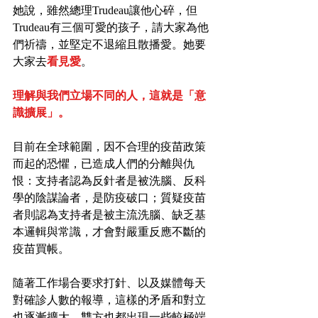
她說，雖然總理Trudeau讓他心碎，但
Trudeau有三個可愛的孩子，請大家為他
們祈禱，並堅定不退縮且散播愛。她要
大家去
看見愛
。
理解與我們立場不同的人，這就是「意
識擴展」。
目前在全球範圍，因不合理的疫苗政策
而起的恐懼，已造成人們的分離與仇
恨：支持者認為反針者是被洗腦、反科
學的陰謀論者，是防疫破口；質疑疫苗
者則認為支持者是被主流洗腦、缺乏基
本邏輯與常識，才會對嚴重反應不斷的
疫苗買帳。
隨著工作場合要求打針、以及媒體每天
對確診人數的報導，這樣的矛盾和對立
也逐漸擴大，雙方也都出現一些較極端