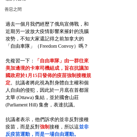
善惡之間
過去一個月我們經歷了俄烏宣傳戰，和
近期另一波放大疫情影響來摧針的洗腦
攻勢，不知大家還記得之前加拿大的
「自由車隊」（Freedom Convoy）嗎？
先複習一下：
「自由車隊」由一群往來
美加邊境的卡車司機組成，旨在抗議加
國政府於1月15日發佈的疫苗強制接種規
定
。抗議者將此視為對身體自主權和個
人自由的侵犯，因此於一月底在首都渥
太華 (Ottawa) 集結，並於國會山莊 
(Parliament Hill) 集會，表達抗議。
抗議者表示，他們訴求的並非反對接種
疫苗，而是反對
強制
接種，所以這
並非
反疫苗運動，而是一場自由運動。