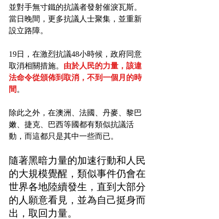
並對手無寸鐵的抗議者發射催淚瓦斯。
當日晚間，更多抗議人士聚集，並重新
設立路障。
19日，在激烈抗議48小時候，政府同意
取消相關措施。
由於人民的力量，該違
法命令從頒佈到取消，不到一個月的時
間
。
除此之外，在澳洲、法國、丹麥、黎巴
嫩、捷克、巴西等國都有類似抗議活
動，而這都只是其中一些而已。
隨著黑暗力量的加速行動和人民
的大規模覺醒，類似事件仍會在
世界各地陸續發生，直到大部分
的人願意看見，並為自己挺身而
出，取回力量。