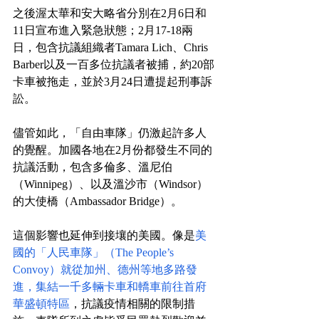
之後渥太華和安大略省分別在2月6日和
11日宣布進入緊急狀態；2月17-18兩
日，包含抗議組織者Tamara Lich、Chris 
Barber以及一百多位抗議者被捕，約20部
卡車被拖走，並於3月24日遭提起刑事訴
訟。
儘管如此，「自由車隊」仍激起許多人
的覺醒。加國各地在2月份都發生不同的
抗議活動，包含多倫多、溫尼伯
（Winnipeg）、以及溫沙市（Windsor）
的大使橋（Ambassador Bridge）。
這個影響也延伸到接壤的美國。像是
美
國的「人民車隊」（The People’s 
Convoy）就從加州、德州等地多路發
進，集結一千多輛卡車和轎車前往首府
華盛頓特區
，抗議疫情相關的限制措