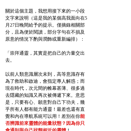
關於這個主題，我想用接下來的一小段
文字來說明（這是我的某個高我面向在5
月27日晚間給予的提示。僅摘錄相關部
分，且為便於閱讀，部分字句在不損及
原意的情況下酌與潤飾或重新編排）：
「崇拜通靈，其實是把自己的力量交出
去。
以前人類意識層次未到，高等意識存有
為了救助和啟迪，會指定專人解惑；而
現在時代，次元間的帷幕甚薄、很多過
去隱藏的知識又再次被傳遞下來。意思
是，只要有心、願意對自己下功夫，幾
乎所有人都有能力通靈！最差也還有直
覺和內在導航系統可以用！差別在你
能
否辨識前來靈體的能量狀態？因為你只
會通到與自己狀態相近的靈體
！