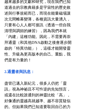
越來越多的文獻和研究，現在我們已知
道過去的宗教典籍多是宇宙性的歷史敘
述與行事規範而已，而現在能量磁場讓
次元間帷幕變薄，各種資訊大量湧入，
只要有心人人都可接訊（透過一些自我
清理與調頻的練習），因為我們本就
「內建」這種功能。因此，不需要再崇
拜通靈（和其他DNA啟動之後會逐步開
啟的「特異功能」），這樣才能開發靈
性、升級為更高版本的自己。重點，我
們是有力量的！
2.通靈者與訊息：
盡管已邁入新紀元，很多人仍把「靈
訊」視為神祕且不可忤逆的先知預言，
或還在比較誰通到的神靈比較「高」，
好像通的靈越高就越準、越不容質疑似
的。但如果我們已知道要取回自己的力