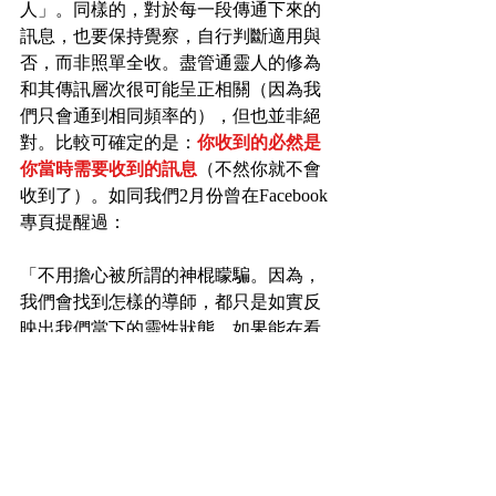
人」。同樣的，對於每一段傳通下來的
訊息，也要保持覺察，自行判斷適用與
否，而非照單全收。盡管通靈人的修為
和其傳訊層次很可能呈正相關（因為我
們只會通到相同頻率的），但也並非絕
對。比較可確定的是：
你收到的必然是
你當時需要收到的訊息
（不然你就不會
收到了）。如同我們2月份曾在Facebook
專頁提醒過：
「不用擔心被所謂的神棍矇騙。因為，
我們會找到怎樣的導師，都只是如實反
映出我們當下的靈性狀態。如果能在看
出意義後讓自己成長，那從靈魂觀點來
說，神棍也就是很好的導師。當你專注
讓自己提昇，就算神棍在你面前，你也
不會與之共振，更不會有被矇騙的問
題。所以，最重要的還是自己的覺察。
少談論別人，多關注自己的狀態，或許