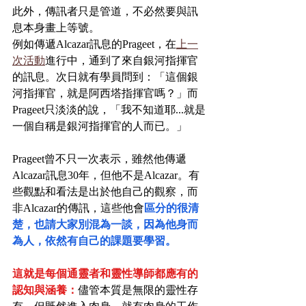
此外，傳訊者只是管道，不必然要與訊
息本身畫上等號。
例如傳遞Alcazar訊息的Prageet，在
上一
次活動
進行中，通到了來自銀河指揮官
的訊息。次日就有學員問到：「這個銀
河指揮官，就是阿西塔指揮官嗎？」而
Prageet只淡淡的說，「我不知道耶...就是
一個自稱是銀河指揮官的人而已。」
Prageet曾不只一次表示，雖然他傳遞
Alcazar訊息30年，但他不是Alcazar。有
些觀點和看法是出於他自己的觀察，而
非Alcazar的傳訊，這些他會
區分的很清
楚，也請大家別混為一談，因為他身而
為人，依然有自己的課題要學習。
這就是每個通靈者和靈性導師都應有的
認知與涵養：
儘管本質是無限的靈性存