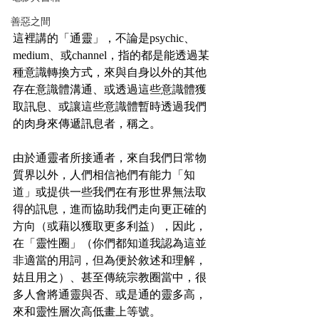
善惡之間
這裡講的「通靈」，不論是psychic、
medium、或channel，指的都是能透過某
種意識轉換方式，來與自身以外的其他
存在意識體溝通、或透過這些意識體獲
取訊息、或讓這些意識體暫時透過我們
的肉身來傳遞訊息者，稱之。
由於通靈者所接通者，來自我們日常物
質界以外，人們相信祂們有能力「知
道」或提供一些我們在有形世界無法取
得的訊息，進而協助我們走向更正確的
方向（或藉以獲取更多利益），因此，
在「靈性圈」（你們都知道我認為這並
非適當的用詞，但為便於敘述和理解，
姑且用之）、甚至傳統宗教圈當中，很
多人會將通靈與否、或是通的靈多高，
來和靈性層次高低畫上等號。