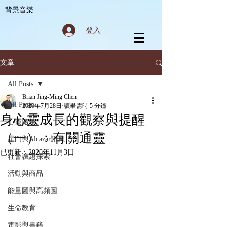
背景音樂
登入
文章
All Posts
Brian Jing-Ming Chen
All Posts
2020年7月28日
讀畢需時 5 分鐘
身心靈成長的觀察與提醒
心靈隨筆
（一）：有關通靈
星門與Alcazar訊息
已更新：
2020年11月3日
社會議題探索
活動與商品
能量圖與高頻圖
生命教育
電影與書籍