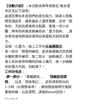
【活動介紹】
（本活動為舊學員限定-報名需
求詳見以下說明）
超感官覺知本是我們的原生能力。隨著人類集
體意識提昇，越來越多人靈性覺醒，這些「固
有的」天賦也逐漸再次顯露。透過一些小步
驟，將有助刺激並鍛鍊你的「靈力肌肉」，讓
你更快速地辨識並運用自身靈能天賦與直覺
力。
這個「心靈力」線上工作坊
分為兩部分
：
第一部分「開發與練習」提供基礎概念與具體
步驟的實作練習；第二部分「啟動儀式」則透
過工具的使用和獨特的線上儀式，進一步喚醒
你的靈力天賦。別錯過了！
工作坊包含：
-第一部分：
「專屬網頁」、「
預錄語音課
程
」，以及「課後筆記」。語音課程部分約 
2 小時（以實際為準），網頁開放期間可無限
重複聆聽，以及課間、課後的email諮詢！
顯示更多