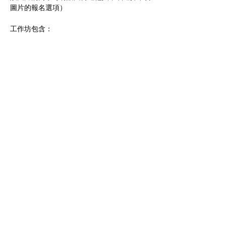
圖片的報名選項）
工作坊包含：
顯示更多
分享此活動
免費收到我們的最新訊息