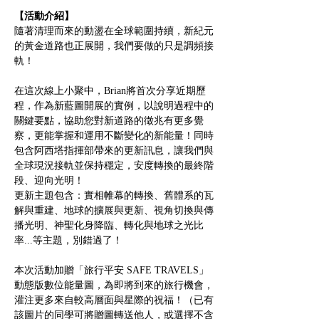
【活動介紹】
隨著清理而來的動盪在全球範圍持續，新紀元
的黃金道路也正展開，我們要做的只是調頻接
軌！
在這次線上小聚中，Brian將首次分享近期歷
程，作為新藍圖開展的實例，以說明過程中的
關鍵要點，協助您對新道路的徵兆有更多覺
察，更能掌握和運用不斷變化的新能量！同時
包含阿西塔指揮部帶來的更新訊息，讓我們與
全球現況接軌並保持穩定，安度轉換的最終階
段、迎向光明！
更新主題包含：實相帷幕的轉換、舊體系的瓦
解與重建、地球的擴展與更新、視角切換與傳
播光明、神聖化身降臨、轉化與地球之光比
率...等主題，別錯過了！
本次活動加贈「旅行平安 SAFE TRAVELS」
動態版數位能量圖，為即將到來的旅行機會，
灌注更多來自較高層面與星際的祝福！（已有
該圖片的同學可將贈圖轉送他人，或選擇不含